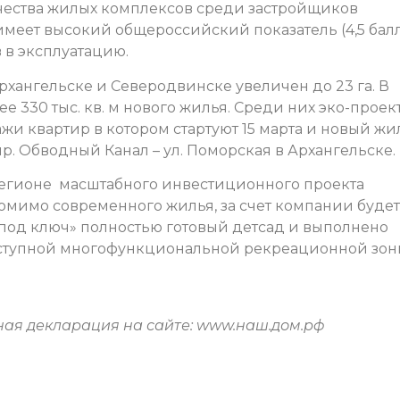
ачества жилых комплексов среди застройщиков
 имеет высокий общероссийский показатель (4,5 бал
 в эксплуатацию.
хангельске и Северодвинске увеличен до 23 га. В
 330 тыс. кв. м нового жилья. Среди них эко-проект
ажи квартир в котором стартуют 15 марта и новый ж
р. Обводный Канал – ул. Поморская в Архангельске.
регионе масштабного инвестиционного проекта
омимо современного жилья, за счет компании будет
под ключ» полностью готовый детсад и выполнено
ступной многофункциональной рекреационной зон
ная декларация на сайте: www.наш.дом.рф