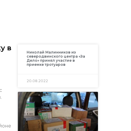
у в
Николай Малинников из
северодвинского центра «За
Дело» принял участие в
приемке тротуаров
20.08.2022
с
.
айоне