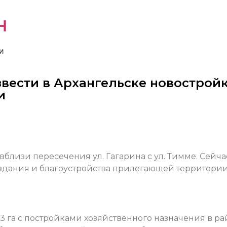
н
и
вести в Архангельске новостройк
и
лизи пересечения ул. Гагарина с ул. Тимме. Сейча
здания и благоустройства прилегающей территории
3 га с постройками хозяйственного назначения в р