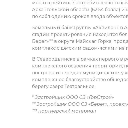
место в рейтинге потребительского к
Архангельской области (62,54 балла) и
по соблюдению сроков ввода объектов
Земельный банк Группы «Аквилон» в Ар
стадии проектирования находится более
Берег»** в округе Майская Горка, прод
комплекс с детским садом-яслями на п
В Северодвинске в рамках первого в 
комплексного освоения территории, п
построен и передан муниципалитету «
комплексное благоустройство общедо
берегу озера Театральное.
* Застройщик ООО СЗ «ГорСтрой»
** Застройщик ООО СЗ «Берег», проект
*** партнерский материал