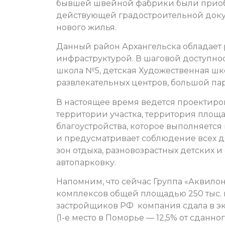
бывшей швейной фабрики были приобр
действующей градостроительной докум
нового жилья.
Данный район Архангельска обладает 
инфраструктурой. В шаговой доступнос
школа №5, детская Художественная шк
развлекательных центров, большой пар
В настоящее время ведется проектиро
территории участка, территория площа
благоустройства, которое выполняется
и предусматривает соблюдение всех 
зон отдыха, разновозрастных детских 
автопарковку.
Напомним, что сейчас Группа «Аквило
комплексов общей площадью 250 тыс. к
застройщиков РФ компания сдала в эк
(1-е место в Поморье — 12,5% от сданно