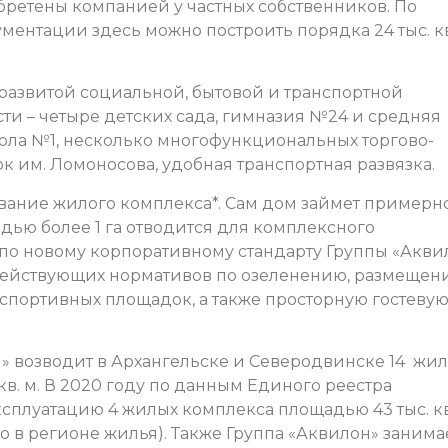
етены компанией у частных собственников. По
ентации здесь можно построить порядка 24 тыс. кв
развитой социальной, бытовой и транспортной
ти – четыре детских сада, гимназия №24 и средняя
ола №1, несколько многофункциональных торгово-
к им. Ломоносова, удобная транспортная развязка.
вание жилого комплекса*. Сам дом займет примерн
дью более 1 га отводится для комплексного
 по новому корпоративному стандарту Группы «Акви
действующих нормативов по озеленению, размещен
и спортивных площадок, а также просторную гостеву
н» возводит в Архангельске и Северодвинске 14 жи
в. м. В 2020 году по данным Единого реестра
сплуатацию 4 жилых комплекса площадью 43 тыс. кв
го в регионе жилья). Также Группа «Аквилон» занимае