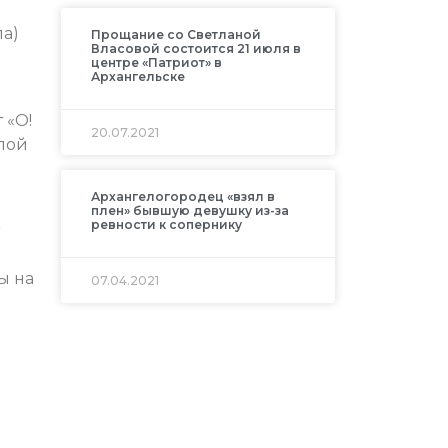
ла)
Прощание со Светланой
Власовой состоится 21 июля в
центре «Патриот» в
Архангельске
 «О!
20.07.2021
илой
Архангелогородец «взял в
плен» бывшую девушку из-за
ревности к сопернику
ы на
07.04.2021