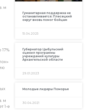
. м
Гуманитарная поддержка не
останавливается: Плесецкий
округ вновь помог бойцам
15.04.2025
Губернатор Цыбульский
о 17%
оценил программы
учреждений культуры
Архангельской области
лон»
ию
ю
29.01.2023
лых
Молодые лидеры Поморья
. м
30.04.2021
т 1-е