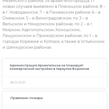
Мезенского района; 24 архангелогородца; 17
новых случаев выявлено в Плесецком районе; 8 –
в г. Новодвинске; 7 – в Пинежском районе; 6 – в
Онежском; 5 – в Виноградовском; по 3 – в
Вельском и Няндомском районах; по 2 – в г.
Мирном, Каргопольском, Коношском,
Лешуконском и Приморском районах; по 1 – в
городах Коряжме и Котласе, а также в Устьянском
и Шенкурском районах.
Администрация Архангельска не планирует
коммерческой застройки в переулке Водников
28.01.2021
«Травяные» пожары