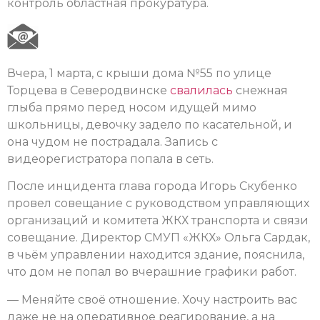
контроль областная прокуратура.
Вчера, 1 марта, с крыши дома №55 по улице
Торцева в Северодвинске
свалилась
снежная
глыба прямо перед носом идущей мимо
школьницы, девочку задело по касательной, и
она чудом не пострадала. Запись с
видеорегистратора попала в сеть.
После инцидента глава города Игорь Скубенко
провел совещание с руководством управляющих
организаций и комитета ЖКХ транспорта и связи
совещание. Директор СМУП «ЖКХ» Ольга Сардак,
в чьём управлении находится здание, пояснила,
что дом не попал во вчерашние графики работ.
— Меняйте своё отношение. Хочу настроить вас
даже не на оперативное реагирование, а на