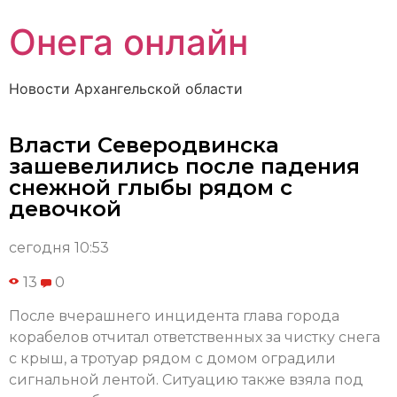
Онега онлайн
Новости Архангельской области
Власти Северодвинска
зашевелились после падения
снежной глыбы рядом с
девочкой
сегодня 10:53
13
0
После вчерашнего инцидента глава города
корабелов отчитал ответственных за чистку снега
с крыш, а тротуар рядом с домом оградили
сигнальной лентой. Ситуацию также взяла под