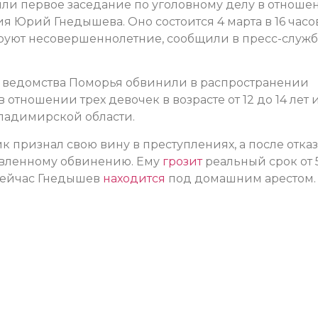
ли первое заседание по уголовному делу в отноше
я Юрий Гнедышева. Оно состоится 4 марта в 16 часо
рируют несовершеннолетние, сообщили в пресс-служ
о ведомства Поморья обвинили в распространении
отношении трех девочек в возрасте от 12 до 14 лет 
ладимирской области.
признал свою вину в преступлениях, а после отка
явленному обвинению. Ему
грозит
реальный срок от 
 Сейчас Гнедышев
находится
под домашним арестом