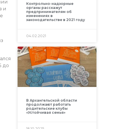
нии
Контрольно-надзорные
органы расскажут
в и
предпринимателям об
бе
изменениях в
законодательстве в 2021 году
04.02.2021
из
зался
5 до
.
В Архангельской области
продолжают работать
родительские клубы
«Устойчивая семья»
18.10.2025