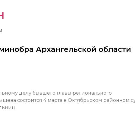
н
и
 минобра Архангельской области
а
льному делу бывшего главы регионального
шева состоится 4 марта в Октябрьском районном с
льниц.