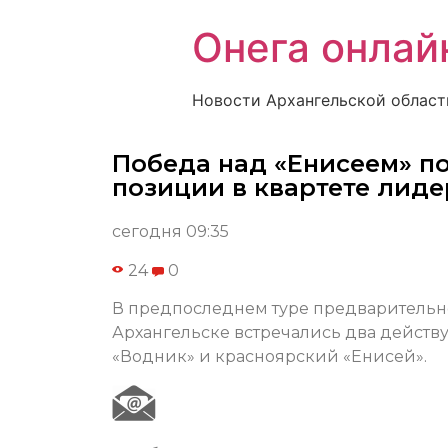
Онега онлай
Новости Архангельской област
Победа над «Енисеем» п
позиции в квартете лид
сегодня 09:35
24
0
В предпоследнем туре предварительно
Архангельске встречались два действ
«Водник» и красноярский «Енисей».