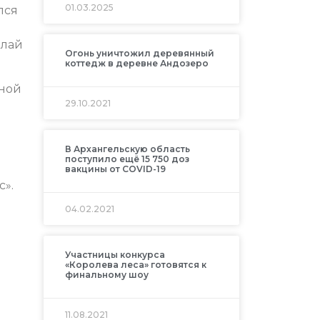
01.03.2025
лся
олай
Огонь уничтожил деревянный
коттедж в деревне Андозеро
рной
29.10.2021
В Архангельскую область
поступило ещё 15 750 доз
вакцины от COVID-19
с».
04.02.2021
Участницы конкурса
«Королева леса» готовятся к
финальному шоу
11.08.2021