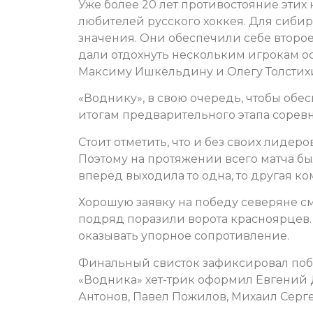
Уже более 20 лет противостояние этих
любителей русского хоккея. Для сибир
значения. Они обеспечили себе второе
дали отдохнуть нескольким игрокам ос
Максиму Ишкельдину и Олегу Толстих
«Воднику», в свою очередь, чтобы обе
итогам предварительного этапа соревн
Стоит отметить, что и без своих лиде
Поэтому на протяжении всего матча бы
вперед выходила то одна, то другая ко
Хорошую заявку на победу северяне смо
подряд поразили ворота красноярцев. 
оказывать упорное сопротивление.
Финальный свисток зафиксировал побе
«Водника» хет-трик оформил Евгений Д
Антонов, Павел Пожилов, Михаил Серг