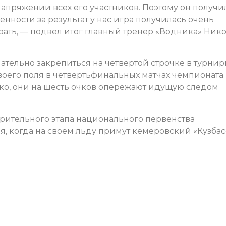
апряжении всех его участников. Поэтому он получи
енности за результат у нас игра получилась очень
рать, — подвел итог главный тренер «Водника» Ник
ательно закрепиться на четвертой строчке в турни
воего поля в четвертьфинальных матчах чемпионата
очко, они на шесть очков опережают идущую следом
рительного этапа национального первенства
, когда на своем льду примут кемеровский «Кузбас