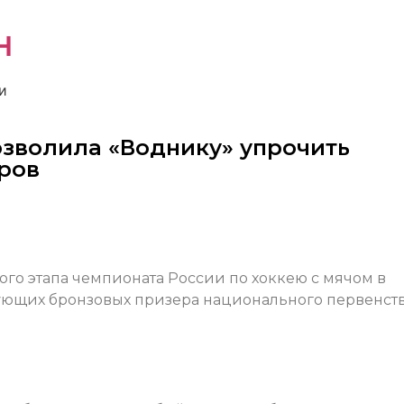
н
и
озволила «Воднику» упрочить
еров
го этапа чемпионата России по хоккею с мячом в
ующих бронзовых призера национального первенств