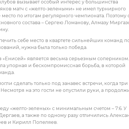
 клубов вызывает особый интерес у большинства
яков матч с «желто-зелеными» не имел турнирного
 место по итогам регулярного чемпионата. Поэтому
новного состава – Сергею Ломанову, Алмазу Миргаз
ину.
спечить себе место в квартете сильнейших команд п
ований, нужна была только победа.
ров «Енисей» является весьма серьезным соперником.
ла упорная и бескомпромиссная борьба, в которой
манда.
гли сделать только под занавес встречи, когда три
Несмотря на это гости не опустили руки, а продолж
ду «желто-зеленых» с минимальным счетом – 7:6. У
ергаев, а также по одному разу отличились Алекса
еев и Кирилл Попеляев.