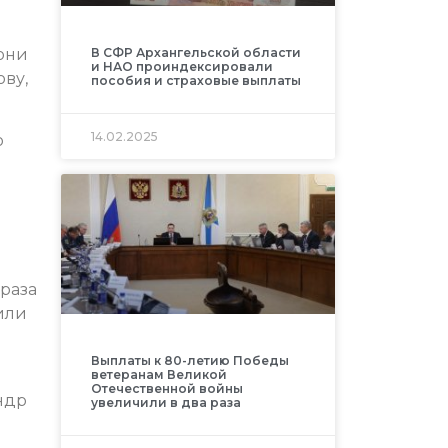
 они
В СФР Архангельской области
и НАО проиндексировали
ову,
пособия и страховые выплаты
14.02.2025
о
 раза
или
Выплаты к 80-летию Победы
ветеранам Великой
Отечественной войны
ндр
увеличили в два раза