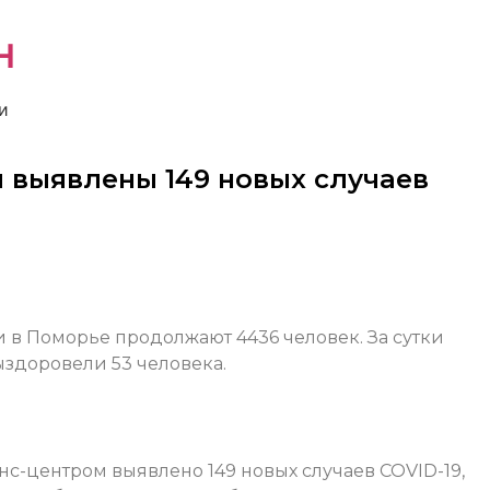
н
и
 выявлены 149 новых случаев
в Поморье продолжают 4436 человек. За сутки
ыздоровели 53 человека.
с-центром выявлено 149 новых случаев COVID-19,