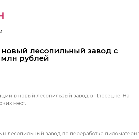
н
и
у новый лесопильный завод с
 млн рублей
иции в новый лесопильзый завод в Плесецке. На
очих мест.
вый лесопильный завод по переработке пиломатериа