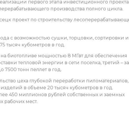
реализации первого этапа инвестиционного проекта
перерабатывающего производства полного цикла.
сецк проект по строительству лесоперерабатывающ
вода с возможностью сушки, торцовки, сортировки и
5 тысяч кубометров в год.
й на биотопливе мощностью 8 МГвт для обеспечения
тавки тепловой энергии в сети поселка, третий – з
 7500 тонн пеллет в год.
льство цеха глубокой переработки пиломатериалов,
изделий в объеме 20 тысяч кубометров в год.
лее 450 миллионов рублей собственных и заемных
х рабочих мест.