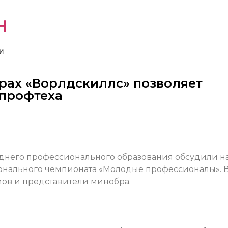
н
и
ирах «Ворлдскиллс» позволяет
 профтеха
днего профессионального образования обсудили н
онального чемпионата «Молодые профессионалы». 
мов и представители минобра.