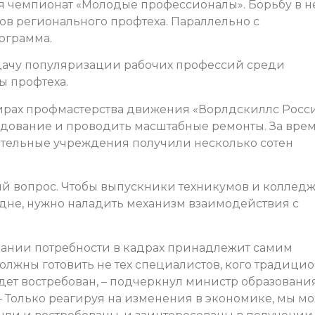
я чемпионат «Молодые профессионалы». Борьбу в н
ов регионального профтеха. Параллельно с
ограмма.
дачу популяризации рабочих профессий среди
 профтеха.
нирах профмастерства движения «Ворлдскиллс Росс
удование и проводить масштабные ремонты. За вре
ательные учреждения получили несколько сотен
ый вопрос. Чтобы выпускники техникумов и коллед
дне, нужно наладить механизм взаимодействия с
овании потребности в кадрах принадлежит самим
должны готовить не тех специалистов, кого традици
удет востребован, – подчеркнул министр образовани
– Только реагируя на изменения в экономике, мы м