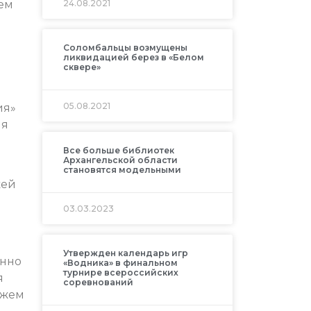
ем
24.08.2021
Соломбальцы возмущены
ликвидацией берез в «Белом
сквере»
05.08.2021
ия»
мя
Все больше библиотек
Архангельской области
становятся модельными
жей
03.03.2023
Утвержден календарь игр
онно
«Водника» в финальном
турнире всероссийских
я
соревнований
ожем