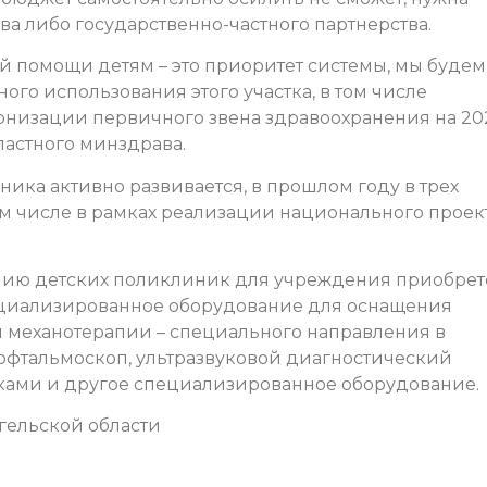
а либо государственно-частного партнерства.
й помощи детям – это приоритет системы, мы будем
ого использования этого участка, в том числе
рнизации первичного звена здравоохранения на 20
ластного минздрава.
ника активно развивается, в прошлом году в трех
м числе в рамках реализации национального проек
нию детских поликлиник для учреждения приобре
ециализированное оборудование для оснащения
я механотерапии – специального направления в
офтальмоскоп, ультразвуковой диагностический
ками и другое специализированное оборудование.
гельской области