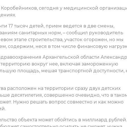
г Коробейников, сегодня у медицинской организац
ениях.
и 17 тысяч детей, прием ведется в две смены,
ваниям санитарных норм, – сообщил руководитель
евом этапе строительства, участок огорожен, но мы
яем, содержим, неся в том числе финансовую нагрузк
дравоохранения Архангельской области Александ
 территорию вокруг нее, включая замороженную
большую площадь, мешая транспортной доступности, 
ва расположен на территории сразу двух детских
ше десятилетия, совершенно очевидно, что в тако
ожет. Нужно решать вопрос совместно и как можно
ий.
ельство объекта может обойтись в миллиард рублей.
юджет самостоятельно осилить не сможет, нужна