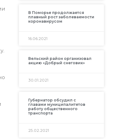
ии
В Поморье продолжается
плавный рост заболеваемости
коронавирусом
16.06.2021
у.
Вельский район организовал
р
акцию «Добрый снеговик»
но
30.01.2021
Губернатор обсудил с
м
главами муниципалитетов
работу общественного
транспорта
25.02.2021