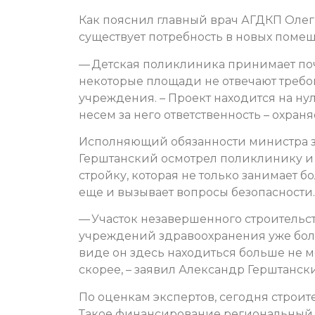
Как пояснил главный врач АГДКП Оле
существует потребность в новых помещ
— Детская поликлиника принимает почт
некоторые площади не отвечают требо
учреждения. – Проект находится на нул
несем за него ответственность – охран
Исполняющий обязанности министра з
Герштанский осмотрел поликлинику и
стройку, которая не только занимает 
еще и вызывает вопросы безопасности.
— Участок незавершенного строительст
учреждений здравоохранения уже боль
виде он здесь находиться больше не м
скорее, – заявил Александр Герштанск
По оценкам экспертов, сегодня строит
Такое финансирование региональный б