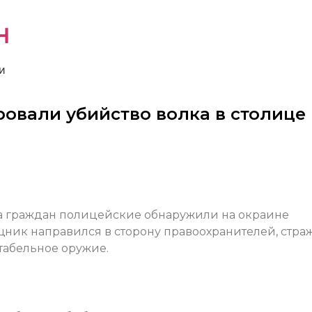
н
и
овали убийство волка в столице
ла граждан полицейские обнаружили на окраине
хищник направился в сторону правоохранителей, стра
абельное оружие.