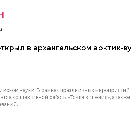
н
и
ткрыл в архангельском арктик-в
сийской науки. В рамках праздничных мероприятий
нтра коллективной работы «Точка кипения», а также
званий.