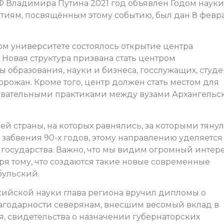
Ф Владимира Путина 2021 год объявлен Годом науки
ятиям, посвящённым этому событию, был дан 8 февр
м университете состоялось открытие центра
 Новая структура призвана стать центром
образования, науки и бизнеса, госслужащих, студе
рожан. Кроме того, центр должен стать местом для
овательными практиками между вузами Архангельс
й страны, на которых равнялись, за которыми тяну
 забвения 90-х годов, этому направлению уделяется
государства. Важно, что мы видим огромный интере
аря тому, что создаются такие новые современные
бульский.
сийской науки глава региона вручил дипломы о
лагодарности северянам, внесшим весомый вклад в
, свидетельства о назначении губернаторских