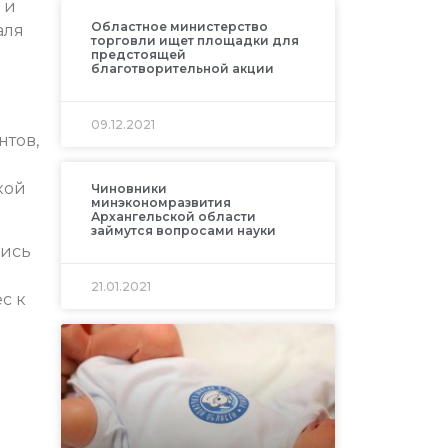
 и
Областное министерство
аля
торговли ищет площадки для
предстоящей
благотворительной акции
09.12.2021
нтов,
кой
Чиновники
минэкономразвития
Архангельской области
займутся вопросами науки
лись
21.01.2021
с к