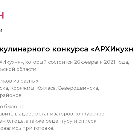
н
и
кулинарного конкурса «АРХИкухн
Икухня», который состоится 26 февраля 2021 года,
ьской области.
ников из разных
ска, Коряжмы, Котласа, Северодвинска,
районов.
но было не
авить в адрес организаторов конкурсное
м блюда, а также рецептуру и список
овались при готовке.