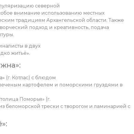
опуляризацию северной
особое внимание использованию местных
еским традициям Архангельской области. Также
ворческий подход и креативность, подача
птуры.
иналисты в двух
дко житьё».
жна»:
 (г. Котлас) с блюдом
 печеным картофелем и поморскими груздями в
толица Поморья» (г.
 из беломорской трески с творогом и ламинарией с
»: