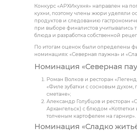
Конкурс «АРХИкухня» направлен на п
кухни, поэтому члены жюри уделяли 
продуктов и следованию гастрономич
при выборе финалистов учитывались т
блюда и разработка собственной реце
По итогам оценок были определены ф
номинациях: «Северная паужна» и «Сла
Номинация «Северная пау
Роман Волков и ресторан «Легенда»
«Филе зубатки с сосновым духом,
сметане»;
Александр Голубцов и ресторан «С
Архангельск) с блюдом «Котлетки
толченым картофелем на гарнир».
Номинация «Сладко житьё