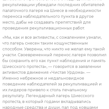
рекультивации убеждали последних обитателей
палаточного лагеря на Шиесе в необходимости
переноса наблюдательного пункта в другое
место, дабы не создавать препятствий для
проведения рекультивационных работ.
«Мы, как и все активисты, с сожалением узнали,
что лагерь снесен таким кощунственным
способом. Уверены, что никто не желал ему такой
участи. Своевременный перенос лагеря позволил
бы сохранить его как пункт наблюдения и память
Шиесского протеста», — говорится в заявлении
активистов движения «Чистая Урдома». —
Именно небрежное и недальновидное
поведение наблюдателей за рекультивацией и
их лидеров привело к столь печальному
результату. Легендарный лагерь Шиесского
протеста, в который годами вкладывались
народные средства и души, пал под ковшами