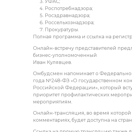
УФАС;
Роспотребнадзора;
Росздравнадзора;
Россельхознадзора;
Прокуратуры.
Полная программа и ссылка на регис
Онлайн-встречу представителей пред
бизнес-уполномоченный
Иван Кулявцев.
Омбудсмен напоминает о Федеральном 
года №248-ФЗ «О государственном кон
Российской Федерации», который вступа
приоритет профилактических меропр
мероприятиям.
Онлайн-трансляция, во время которой
комментариях, будет доступна на стра
Ссылка на прямую трансляцию также 