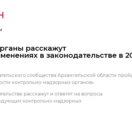
н
и
рганы расскажут
енениях в законодательстве в 2
ательского сообщества Архангельской области прой
сти контрольно-надзорных органов».
ельстве расскажут и ответят на вопросы
едующих контрольно-надзорных