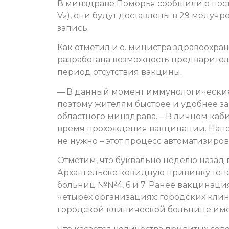
В минздраве Поморья сообщили о пост
V»), они будут доставлены в 29 медучр
запись.
Как отметил и.о. министра здравоохра
разработана возможность предваритель
период отсутствия вакцины.
— В данный момент иммунологические 
поэтому жителям быстрее и удобнее за
областного минздрава. – В личном каб
время прохождения вакцинации. Напом
не нужно – этот процесс автоматизиров
Отметим, что буквально неделю назад
Архангельске ковидную прививку тепе
больниц №№4, 6 и 7. Ранее вакцинация
четырех организациях: городских кли
городской клинической больнице имен