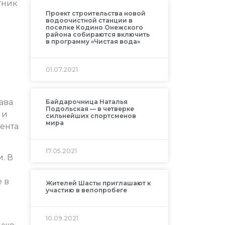
тник
Проект строительства новой
водоочистной станции в
поселке Кодино Онежского
района собираются включить
в программу «Чистая вода»
01.07.2021
ава
Байдарочница Наталья
Подольская — в четверке
 и
сильнейших спортсменов
мира
ента
17.05.2021
. В
 в
Жителей Шасты приглашают к
участию в велопробеге
10.09.2021