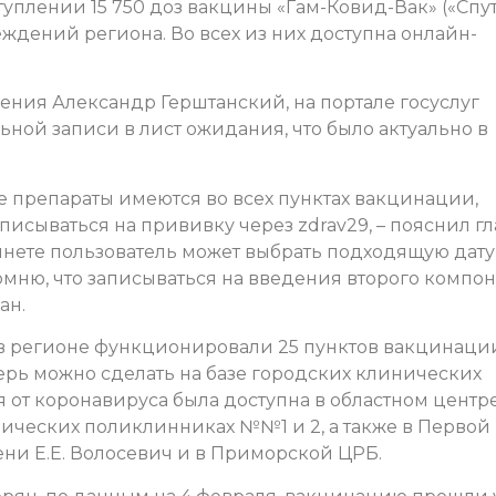
уплении 15 750 доз вакцины «Гам-Ковид-Вак» («Спу
еждений региона. Во всех из них доступна онлайн-
нения Александр Герштанский, на портале госуслуг
ной записи в лист ожидания, что было актуально в
препараты имеются во всех пунктах вакцинации,
писываться на прививку через zdrav29, – пояснил гл
инете пользователь может выбрать подходящую дату
ню, что записываться на введения второго компон
ан.
 в регионе функционировали 25 пунктов вакцинации
рь можно сделать на базе городских клинических
 от коронавируса была доступна в областном центре
нических поликлинниках №№1 и 2, а также в Первой
и Е.Е. Волосевич и в Приморской ЦРБ.