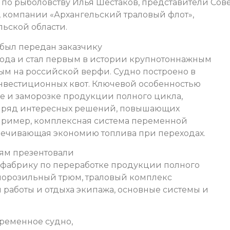
 по рыболовству Илья Шестаков, представители Сов
 компании «Архангельский траловый флот»,
льской области.
был передан заказчику
года и стал первым в истории крупнотоннажным
м на российской верфи. Судно построено в
нвестиционных квот. Ключевой особенностью
ке и заморозке продукции полного цикла,
е ряд интересных решений, повышающих
апример, комплексная система переменной
спечивающая экономию топлива при переходах.
ям презентовали
я фабрику по переработке продукции полного
морозильный трюм, траловый комплекс
работы и отдыха экипажа, основные системы и
временное судно,