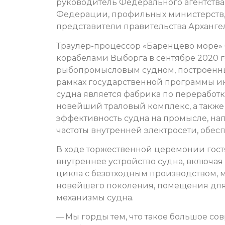
руководитель Федерального агентства
Федерации, профильных министерств,
представители правительства Арханге
Траулер-процессор «Баренцево море» 
корабелами Выборга в сентябре 2020 
рыбопромысловым судном, построенны
рамках государственной программы и
судна является фабрика по переработ
новейший траловый комплекс, а такж
эффективность судна на промысле, н
частоты внутренней электросети, обе
В ходе торжественной церемонии гост
внутреннее устройство судна, включа
цикла с безотходным производством, 
новейшего поколения, помещения для 
механизмы судна.
— Мы горды тем, что такое большое со