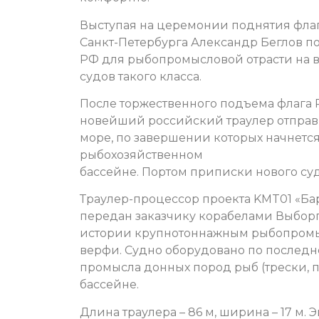
Выступая на церемонии поднятия флаг
Санкт-Петербурга Александр Беглов п
РФ для рыбопромысловой отрасти на в
судов такого класса.
После торжественного подъема флага
новейший российский траулер отправ
море, по завершении которых начнет
рыбохозяйственном
бассейне. Портом приписки нового суд
Траулер-процессор проекта KMT01 «Ба
передан заказчику корабелами Выборга
истории крупнотоннажным рыбопромы
верфи. Судно оборудовано по последн
промысла донных пород рыб (трески, 
бассейне.
Длина траулера – 86 м, ширина – 17 м. Э