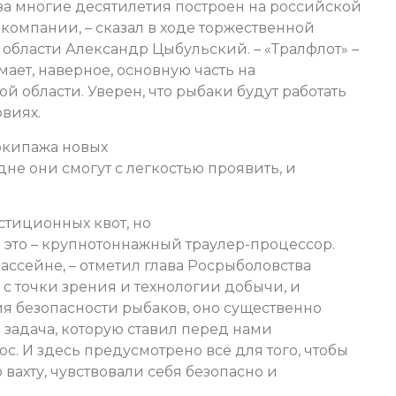
за многие десятилетия построен на российской
 компании, – сказал в ходе торжественной
области Александр Цыбульский. – «Тралфлот» –
ает, наверное, основную часть на
области. Уверен, что рыбаки будут работать
виях.
 экипажа новых
не они смогут с легкостью проявить, и
стиционных квот, но
 это – крупнотоннажный траулер-процессор.
бассейне, – отметил глава Росрыболовства
 с точки зрения и технологии добычи, и
я безопасности рыбаков, оно существенно
 задача, которую ставил перед нами
с. И здесь предусмотрено всё для того, чтобы
вахту, чувствовали себя безопасно и