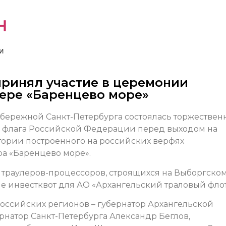
н
и
ринял участие в церемонии
лере «Баренцево море»
набережной Санкт-Петербурга состоялась торжествен
 флага Российской Федерации перед выходом на
тории построенного на российских верфях
ра «Баренцево море».
х траулеров-процессоров, строящихся на Выборгско
е инвестквот для АО «Архангельский траловый флот
оссийских регионов – губернатор Архангельской
рнатор Санкт-Петербурга Александр Беглов,