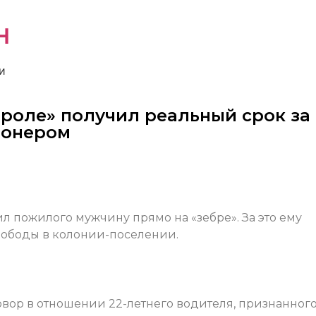
н
и
вроле» получил реальный срок за
ионером
л пожилого мужчину прямо на «зебре». За это ему
вободы в колонии-поселении.
вор в отношении 22-летнего водителя, признанног