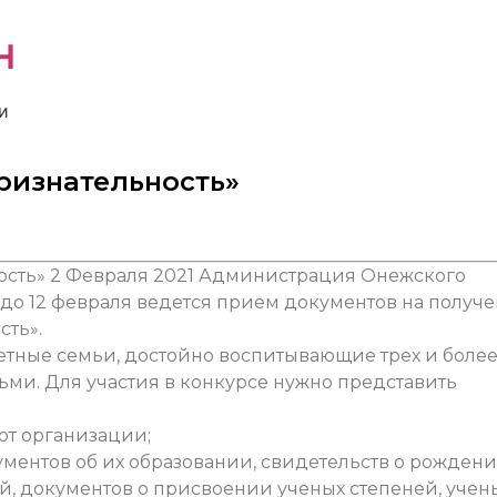
н
и
ризнательность»
2 Февраля 2021
Администрация Онежского
 до 12 февраля ведется прием документов на получ
ть».
тные семьи, достойно воспитывающие трех и боле
ьми. Для участия в конкурсе нужно представить
от организации;
ументов об их образовании, свидетельств о рожден
й, документов о присвоении ученых степеней, учен