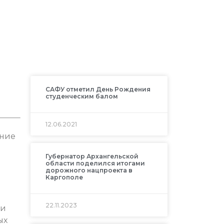
САФУ отметил День Рождения
студенческим балом
12.06.2021
ение
Губернатор Архангельской
е
области поделился итогами
дорожного нацпроекта в
Каргополе
22.11.2023
ии
ых