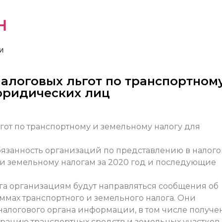
н
и
алоговых льгот по транспортном
юридических лиц
обязанность организаций по представлению в налог
и земельному налогам за 2020 год и последующие
га организациям будут направляться сообщения об
мах транспортного и земельного налога. Они
 налогового органа информации, в том числе получ
рацию транспортных средств и земельных участков,