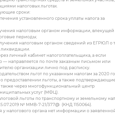
циями налоговых льготах.
дующие сроки:
течения установленного срока уплаты налога за
олучения налоговым органом информации, влекущей
оговые периоды;
олучения налоговым органом сведений из ЕГРЮЛ о т
е ликвидации.
ерез личный кабинет налогоплательщика, а если
 — направляется по почте заказным письмом или
ителю организации лично под расписку.
дательством льгот по указанным налогам за 2020 г
 о предоставлении льготы, а также подтверждающи
а также через многофункциональный центр
ниципальных услуг (МФЦ).
логовой льготы по транспортному и земельному на
.07.2019 № ММВ-7-21/377@ (КНД 1150064).
 у налогового органа нет информации о заявленно