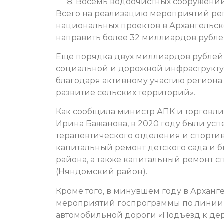
Восемь водоочистных сооружений 
Всего на реализацию мероприятий р
национальных проектов в Архангельско
направить более 32 миллиардов рубле
Еще порядка двух миллиардов рублей
социальной и дорожной инфраструкту
благодаря активному участию региона
развитие сельских территорий».
Как сообщила министр АПК и торговли
Ирина Бажанова, в 2020 году были ус
терапевтического отделения и спорти
капитальный ремонт детского сада и 
района, а также капитальный ремонт с
(Няндомский район).
Кроме того, в минувшем году в Арханг
мероприятий госпрограммы по линии 
автомобильной дороги «Подъезд к дер