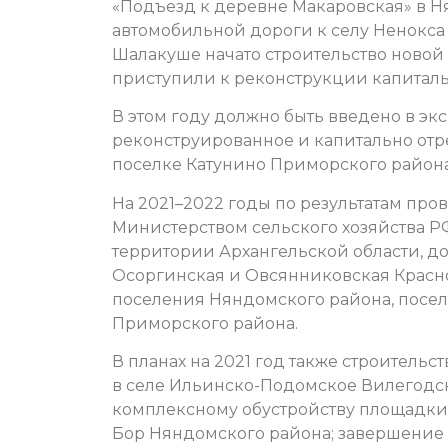
«Подъезд к деревне Макаровская» в Н
автомобильной дороги к селу Ненокса 
Шалакуше начато строительство новой
приступили к реконструкции капитал
В этом году должно быть введено в эк
реконструированное и капитально отр
поселке Катунино Приморского района
На 2021–2022 годы по результатам про
Министерством сельского хозяйства Р
территории Архангельской области, д
Осоргинская и Овсянниковская Красн
поселения Няндомского района, посе
Приморского района.
В планах на 2021 год также строительс
в селе Ильинско-Подомское Вилегодск
комплексному обустройству площадки
Бор Няндомского района; завершение 