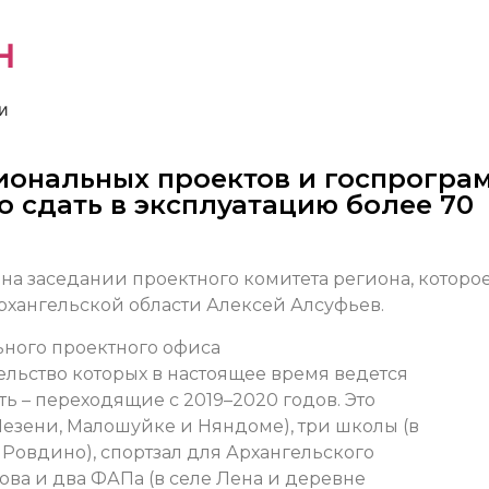
н
и
циональных проектов и госпрогра
 сдать в эксплуатацию более 70
на заседании проектного комитета региона, которо
рхангельской области Алексей Алсуфьев.
ьного проектного офиса
тельство которых в настоящее время ведется
ь – переходящие с 2019–2020 годов. Это
 Мезени, Малошуйке и Няндоме), три школы (в
 Ровдино), спортзал для Архангельского
ва и два ФАПа (в селе Лена и деревне