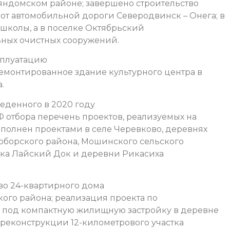
яндомском районе; завершено строительство
от автомобильной дороги Северодвинск – Онега; в
 школы, а в поселке Октябрьский
ьных очистных сооружений.
сплуатацию
емонтированное здание культурного центра в
.
веденного в 2020 году
Ф отбора перечень проектов, реализуемых на
ополнен проектами в селе Черевково, деревнях
оборского района, Мошинского сельского
лка Лайский Док и деревни Рикасиха
тво 24-квартирного дома
ого района; реализация проекта по
 под компактную жилищную застройку в деревне
реконструкции 12-километрового участка