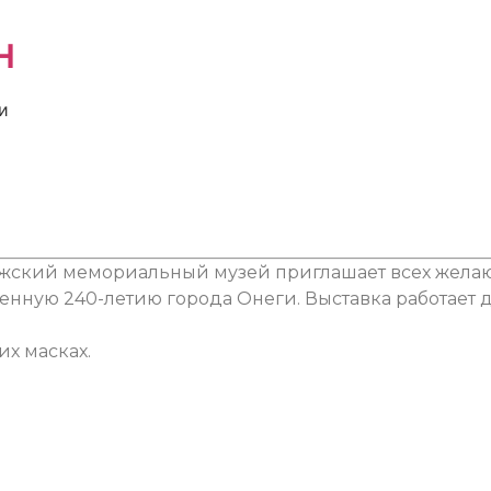
н
и
ский мемориальный музей приглашает всех жела
щенную 240-летию города Онеги. Выставка работает 
х масках.