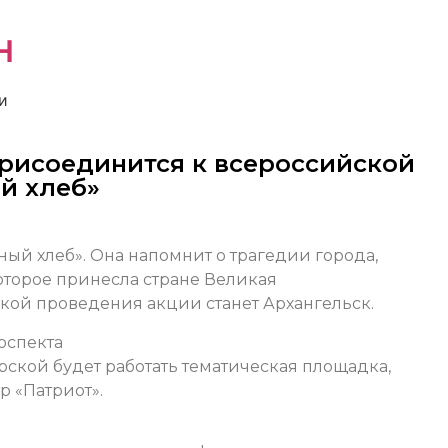
н
и
присоединится к всероссийской
й хлеб»
ый хлеб». Она напомнит о трагедии города,
оторое принесла стране Великая
чкой проведения акции станет Архангельск.
роспекта
ской будет работать тематическая площадка,
р «Патриот».