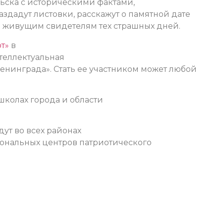
льска с историческими фактами,
здадут листовки, расскажут о памятной дате
 живущим свидетелям тех страшных дней.
т»
в
теллектуальная
енинграда». Стать ее участником может любой
школах города и области
ут во всех районах
зональных центров патриотического